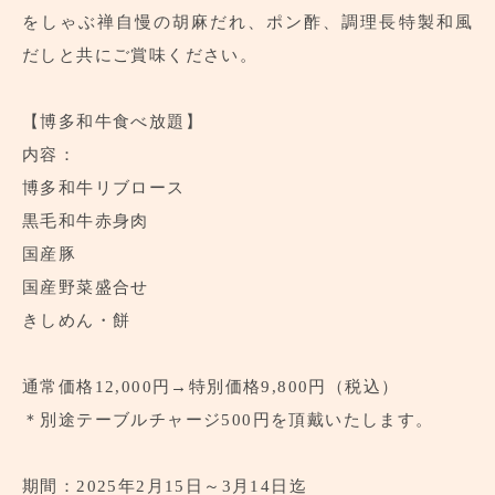
をしゃぶ禅自慢の胡麻だれ、ポン酢、調理長特製和風
だしと共にご賞味ください。
【博多和牛食べ放題】
内容：
博多和牛リブロース
黒毛和牛赤身肉
国産豚
国産野菜盛合せ
きしめん・餅
通常価格
12,000
円
→
特別価格
9,800
円（税込）
＊別途テーブルチャージ500円を頂戴いたします。
期間：2025年2月15日～3月14日迄