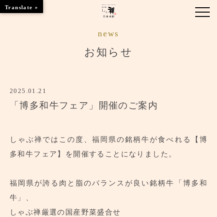
Translate »
news
お知らせ
お知らせ
お品書き
2025.01.21
くつろぎのお部屋
「博多和牛フェア」開催のご案内
店舗情報
ご優待
しゃぶ禅ではこの度、福岡県の銘柄牛が食べれる【博
多和牛フェア】を開催することになりました。
ブランドトップ
福岡県が誇る肉と脂のバランスが良い銘柄牛「博多和
ご予約はこちら
牛」、
しゃぶ禅厳選の国産野菜盛合せ