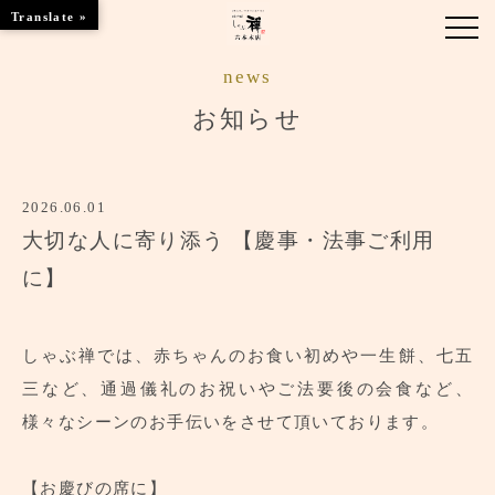
Translate »
news
お知らせ
お知らせ
お品書き
2026.06.01
くつろぎのお部屋
大切な人に寄り添う 【慶事・法事ご利用
店舗情報
に】
ご優待
しゃぶ禅では、赤ちゃんのお食い初めや一生餅、七五
ブランドトップ
三など、通過儀礼のお祝いやご法要後の会食など、
様々なシーンのお手伝いをさせて頂いております。
ご予約はこちら
【お慶びの席に】