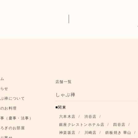
ーム
店舗一覧
知らせ
しゃぶ禅
ゃぶ禅について
関東
節のお料理
六本木店
渋谷店
事事（慶事・法事）