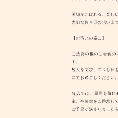
お誕生日、お食い初め
人生の節目となる特別
笑顔がこぼれる、楽し
大切な良き日の想い出
【お弔いの席に】
ご法要の後のご会食の
す。
故人を偲び、在りし日
にてお過ごしください
各店では、周囲を気に
室、半個室をご用意し