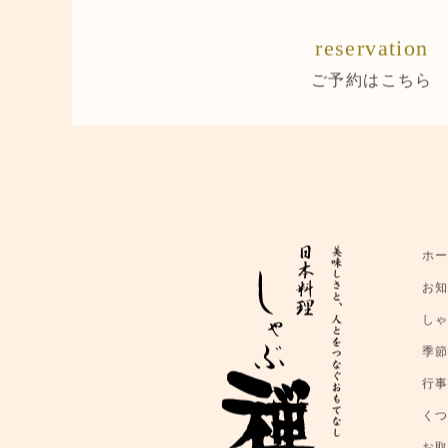
reservation
ご予約はこちら
ホ
お
し
季
行