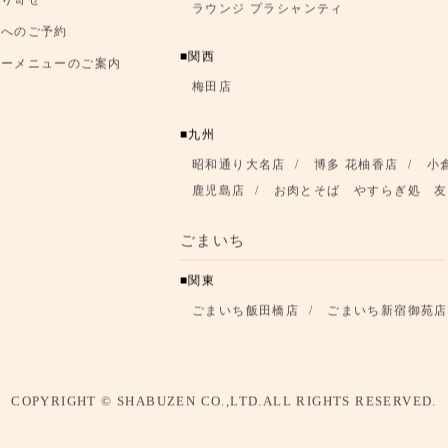
銀座クレストンホテル店
四谷店
つろぎのお部屋
神楽坂店
川崎店
鉄板焼き 華山
取り寄せ
ラウンジ プラシャンティ
店へのご予約
関西
アーメニューのご案内
梅田店
九州
昭和通り大名店
博多 花柚香店
小
鹿児島店
お肉とそば やすらぎ処 友
ごまいち
関東
ごまいち飯田橋店
ごまいち新宿御苑店
COPYRIGHT © SHABUZEN CO.,LTD.ALL RIGHTS RESERVED.