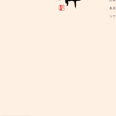
く
お
各
ツ