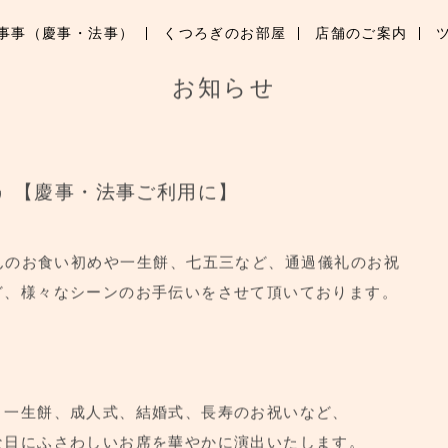
事事（慶事・法事）
くつろぎのお部屋
店舗のご案内
お知らせ
news
お知らせ
ブランド紹介
季節のお料理
う 【慶事・法事ご利用に】
行事事（慶事・法事）
くつろぎのお部屋
んのお食い初めや一生餅、七五三など、通過儀礼のお祝
店舗のご案内
ど、様々なシーンのお手伝いをさせて頂いております。
ツアーメニューのご案内
ご予約はこちら