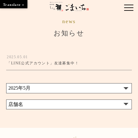
Translate »
news
お知らせ
お知らせ
ブランド紹介
2025.05.01
季節のお料理
「LINE公式アカウント」友達募集中！
行事事（慶事・法事）
くつろぎのお部屋
店舗のご案内
ツアーメニューのご案内
ご予約はこちら