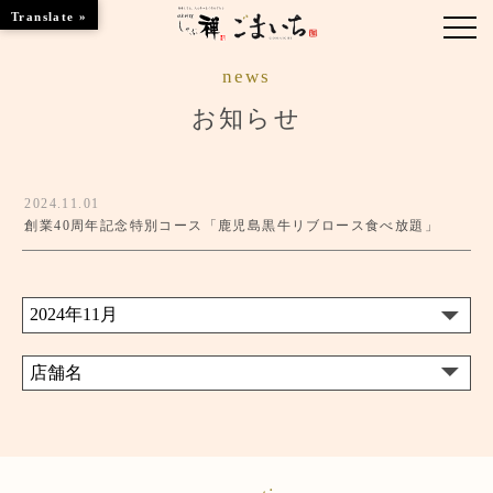
Translate »
news
お知らせ
お知らせ
ブランド紹介
2024.11.01
季節のお料理
創業40周年記念特別コース「鹿児島黒牛リブロース食べ放題」
行事事（慶事・法事）
くつろぎのお部屋
店舗のご案内
ツアーメニューのご案内
ご予約はこちら