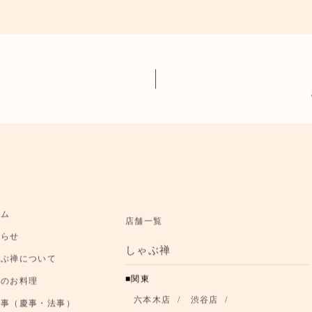
ーム
店舗一覧
知らせ
しゃぶ禅
ゃぶ禅について
関東
節のお料理
六本木店
渋谷店
事事（慶事・法事）