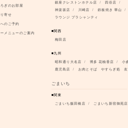
銀座クレストンホテル店
四谷店
つろぎのお部屋
神楽坂店
川崎店
鉄板焼き 華山
取り寄せ
ラウンジ プラシャンティ
店へのご予約
関西
アーメニューのご案内
梅田店
九州
昭和通り大名店
博多 花柚香店
小
鹿児島店
お肉とそば やすらぎ処 友
ごまいち
関東
ごまいち飯田橋店
ごまいち新宿御苑店