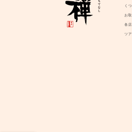
く
お
各
ツ