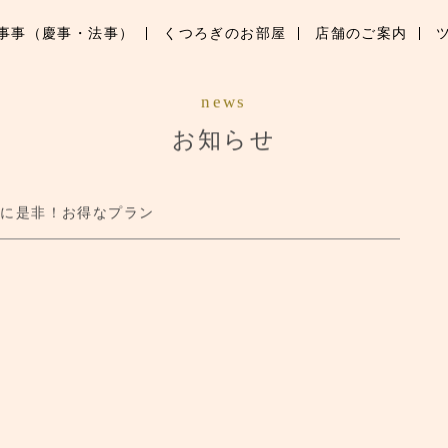
事事（慶事・法事）
くつろぎのお部屋
店舗のご案内
お知らせ
news
ブランド紹介
お知らせ
季節のお料理
会に是非！お得なプラン
行事事（慶事・法事）
くつろぎのお部屋
店舗のご案内
ツアーメニューのご案内
ご予約はこちら