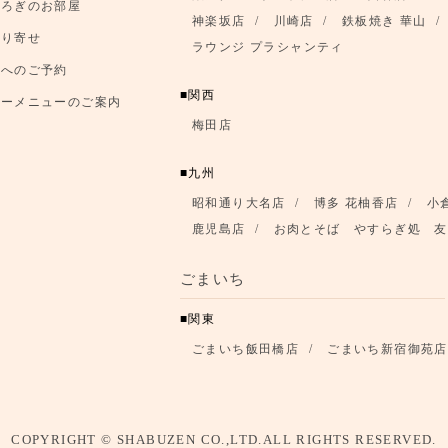
銀座クレストンホテル店
四谷店
つろぎのお部屋
神楽坂店
川崎店
鉄板焼き 華山
取り寄せ
ラウンジ プラシャンティ
店へのご予約
関西
アーメニューのご案内
梅田店
九州
昭和通り大名店
博多 花柚香店
小
鹿児島店
お肉とそば やすらぎ処 友
ごまいち
関東
ごまいち飯田橋店
ごまいち新宿御苑店