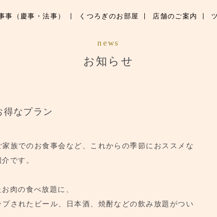
事事（慶事・法事）
くつろぎのお部屋
店舗のご案内
お知らせ
news
お知らせ
ブランド紹介
季節のお料理
行事事（慶事・法事）
お得なプラン
くつろぎのお部屋
ご家族でのお食事会など、これからの季節におススメな
店舗のご案内
紹介です。
ツアーメニューのご案内
たお肉の食べ放題に、
ップされたビール、日本酒、焼酎などの飲み放題がつい
ご予約はこちら