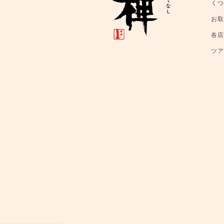
く
お
各
ツ