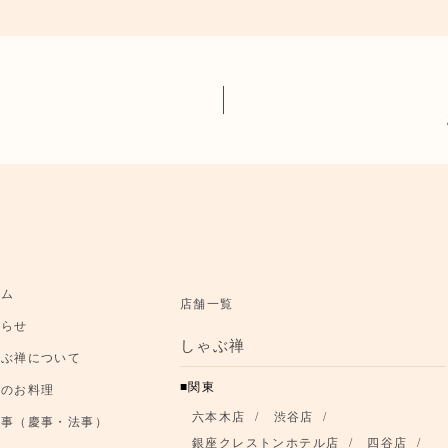
ーム
店舗一覧
知らせ
しゃぶ禅
ゃぶ禅について
関東
節のお料理
六本木店
渋谷店
事事（慶事・法事）